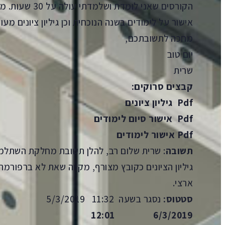
הקורסים שאני לומ
אישור על לימודים בשנה הנוכחית וכן גיליון ציונים מעוד
מחכה לתשובתכם,
יום טוב
שרית
קבצים סרוקים:
Pdf
גיליון ציונים
Pdf
אישור סיום לימודים
Pdf
אישור לימודים
תשובה
: שרית שלום רב, להלן תשובת מחלקת השתלמו
גיליון הציונים כקובץ מצורף, מקווה שאת לא ברפורמה
ארצי.
סטטוס:
נסגר בשעה 11:32 5/3/2019
6/3/2019 12:01