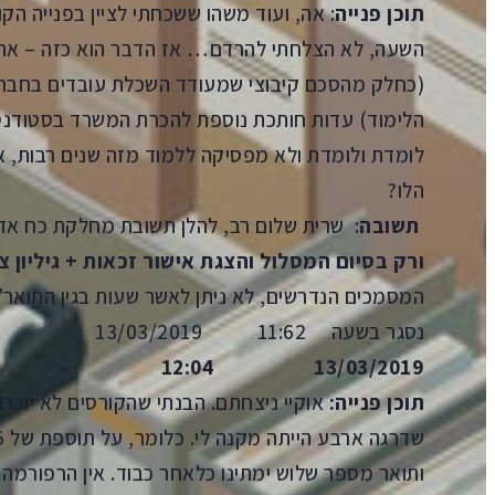
תוכן פנייה
: אה, ועוד משהו ששכחתי לציין בפנייה הק
השעה, לא הצלחתי להרדם… אז הדבר הוא כזה – את
(כחלק מהסכם קיבוצי שמעודד השכלת עובדים בחבר
הלימוד) עדות חותכת נוספת להכרת המשרד בסטודנטיו
לומדת ולומדת ולא מפסיקה ללמוד מזה שנים רבות, אי
הלו?
תשובה
: שרית שלום רב, להלן תשובת מחלקת כח אדם
ורק בסיום
המסלול והצגת אישור זכאות + גיליון צ
המסמכים הנדרשים, לא ניתן לאשר שעות בגין התואר".
נסגר בשעה 11:62 13/03/2019
13/03/2019 12:04
תוכן פנייה:
ותואר מספר שלוש ימתינו כלאחר כבוד. אין הרפורמה