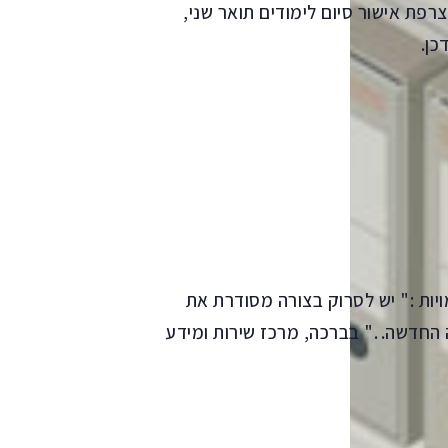
דת ושלמדתי עולה על 30 שעות. מצרפת אישור סיום לימודים תואר שני,
כן.
יות :" יש לסרוק בצורה מסודרת את
 החדשה. ." בברכה, מרכז שירות ומידע