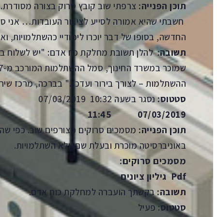
תוכן הפנייה:
צרפתי שוב קובץ סרוק בצורה מסודרת.
חשבתי שהיא אמורה לסייע לציבור העובדות… אני סמ
החדשה, בסופו של דבר יוכרו לימודיי כהשתלמויות, 
תשובה
: להלן תשובת מחלקת כח אדם: "יש לשלוח ב
ההשתלמות – לצורך בירור ועדכון." בברכה, מרכז שירו
סטטוס:
נסגר בשעה 10:32 07/03/2019
07/03/2019 11:45
תוכן הפנייה:
מסמכים סרוקים מצורפים שוב. כפי שה
באוניברסיטה מוכרת ובעלת שם, ולא השתלמויות.
מסמכים סרוקים:
Pdf
גיליון ציונים
תשובה:
בקשתך הועברה למחלקת כוח אדם.
סטטוס
: פעיל