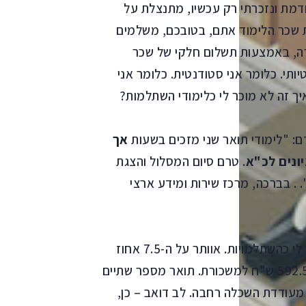
ודמת ונזכרתי רק עכשיו, מתנצלת על
 שכר הלימוד אתם, בטובכם, משלמים
ה, באמצעות תשלום חלקי של שכר
תי. כלומר אני סטודנטית. כלומר אני
ך זה לא מוכר לי כלימודי השתלמות?
: "לימודי תואר שני מזכים בשעות
אך
יונים לכ"א
. טרם סיום המסלול והצגת
 . בברכה, מרכז שירות ומידע ארצי
אוקיי ניצחתם. הבנתי שהקורסים לא יוכרו לי כהשתלמויות. אוותר על ה-7.5 אחוז
שדרגה ארבע הייתה מקנה לי. כלומר, על תוספת של 592.5 ש"ח למשכורת. תואר מספר שתיים
 מעודדת השכלה רחבה. לב דואב – כן,