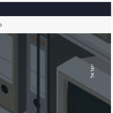
ס
שרית יפרח
העלאה בדרגה
ישראל
7 דק'
Aa
קראו ב: