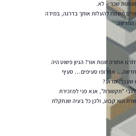
תוספת שכר – לא.
ח אדם תשמח להעלות אותך בדרגה, במידה
 החדשה.
רנו אחורה שנות אור? הגיון פשוט היה
ה החדשה… אפרופו סעיפים… סעיף
 שעבר. מדוע?
גבי "תקשורת", אנא פני למזכירת
רת הוא קבוע, ולכן כל בעיה שנתקלת