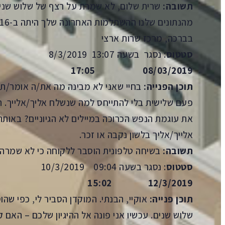
תשובה:
שרית שלום, לא שמרת על רצף של שלוש שני
מהנתונים שלנו ההשתלמות האחרונה שלך היתה ב-2016.
בברכה, מרכז שרות ארצי
סטטוס
: נסגר בשעה 13:07 8/3/2019
08/03/2019 17:05
תוכן הפנייה:
בחיי שאני לא מבינה מה את/ה אומר/ת.
פעם שלישית בלי להתייחס למה שנשלח אליך/אלייך. הא
את עוגמת הנפש הכרוכה במיילים לא הגיוניים? באו
אלייך/אליך בלשון נקבה או זכר.
תשובה:
בשיחה טלפונית הוסבר ללקוחה כי לא שמרה 
סטטוס
: נסגר בשעה 09:04 10/3/2019
12/3/2019 15:02
תוכן פנייה:
אוקיי, הבנתי. המוקדן הסביר לי, כפי ש
שלוש שנים. עכשיו אני פונה אל ההיגיון שלכם – האם