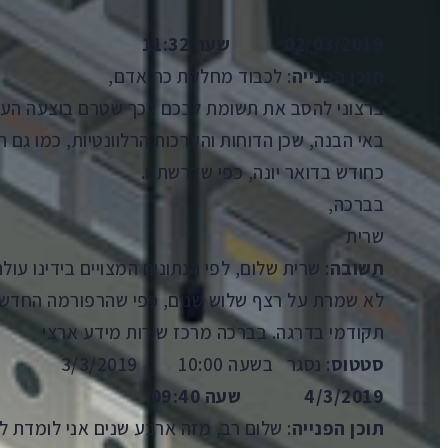
02/03/2019 שעה 11:32
תוכן הפנייה
: לכבוד מחלקת כח אדם,
ברצוני להסב את תשומת לבכם לכך שטרם בוצעה העלא
באי הבנה, שכן הדוחות והערכות הרלוונטיות, כמו גם
כחודש בדואר יונה, כפי שדרשתם.
בברכה,
שרית
תשובה
: שרית שלום, לפי הנתונים המצויים בידינו ע
תקודמי בדרגה. בברכה מרכז שירות מידע ארצי
סטטוס
: נסגר בשעה 10:00 3/3/2019
4/3/2019 שעה 09:40
תוכן הפנייה
: שלום רב, מזה ארבע שנים אני לומדת ל