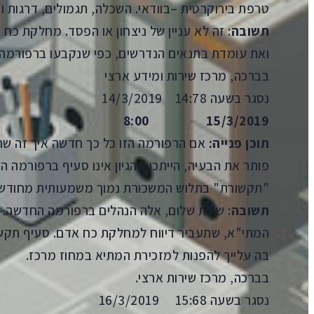
טרפת בירוקרטית –בוודאי. השכלה, תגמולים, דרגות ו
תשובה
: זה לא עניין של ניצחון או הפסד. מחלקת כ
ואת עומדת בתנאים הנדרשים, כפי שנקבעו ברפורמה
בברכה, מרכז שירות ומידע ארצי
נסגר בשעה 14:78 14/3/2019
15/3/2019 8:00
תוכן פנייה:
אם הרפורמה הזו כל כך חדשה איך זה שחז
פותר את הבעיה, הייתכן שהגיון אינו סעיף ברפורמ
"תקשורת" בתלוש המשכורת נמוך משמעותית מחודש
תשובה
: שרית שלום, אלה הנהלים ברפורמה החדשה. ל
המתי"א, שתעביר דיווח למחלקת כח אדם. סעיף תקשו
בה עלייך להפנות למזכירת המתיא במחוז מרכז.
בברכה, מרכז שירות ארצי.
נסגר בשעה 15:68 16/3/2019