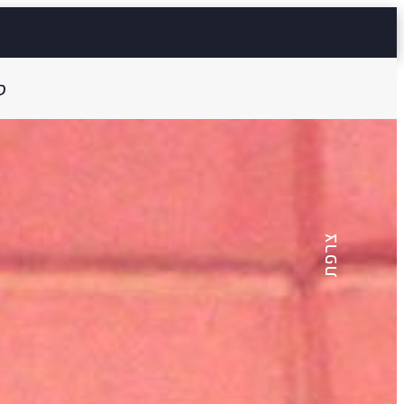
ס
סילבן טסון
שיממון
צרפת
13 דק'