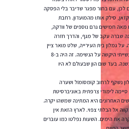
 לכן, עם בחור מפגר שדיבר בלי הפסקה
קזאן, סילק אותו מהמועדון. רחבת
 מאה חמישים גרם נוספים של וודקה,
, בלהיט אוקראיני משנת 1998, אליאונה שברה עקב של מגף, והדרך חזרה
. על גמלון בית העירייה, שלט מואר ציין
C°37-. הרחובות היו מצופים שכבת כפור, והאוויר התעשייתי היקשה על הנשימה. זה היה ב-8
שנה. בעד שום הון שבעולם לא היו
 נשקף לרחוב קוֹמסוֹמוֹל ושערה
 סיימה לימודי צרפתית באוניברסיטת
ים האחרונים היא המתינה שמשהו יקרה.
ה אל הבלתי צפוי. לארץ הזאת אין
רה את הימים. השעות נפלטו כמו עוברים
שך החיים.