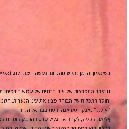
הקדמה
Aa
קראו ב:
עברית
ENGLISH
l)
תורגם על ידי: רמה איילון
בשיממון, הזמן נתלש מהקיום ונעשה חיצוני לנו. (אמיל
זו היתה התפרצות של אור. זרמים של שמש חורפית, תוק
וחוסר התכלית של הבוהק פצע את עיני הנערות. השמים
"איי…" נאנקה טטיאנה והסתובבה אל הקיר.
אָליאוֹנה קמה, לקחה את גליל סרט ההדבקה ומתחה