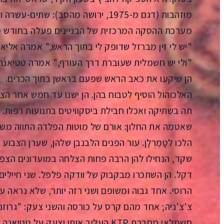
מוזהבות (דגם מ-1975, ירושה מהסב): 
מערכת ההסקה המרכזית של הבניינים פעלה בחודש מ
"יש לי זין מברזל שדופק לי בתוך הראש," אמרה אליאו
"ולי יש חשמלית שעוברת דרך העורף," אמרה טטיאנה
הן שיקעו את כאב הראש שפעם בראשן בתוך הכרים.
האלכוהול הוסיף לטבוח בהן. הן ישנו עד חמש אחר הצהר
תה בשתיקה ואכלו חבילת ביסקוויטים בתנועות רפות. 
שאטמה את החלון: אורם של מוטות הפלדה התווה מש
הלכו לטָמֶרְלָן. עור הפנים הלבנבן שלהן, שערן הצבוע
שקד, הנחילו להן הרבה פחות הצלחה במועדונים הצפונ
דקל. הן השתכרו מבקבוק של וודקה פלפל. שני חיילים פ
הרוסי. אחד גבוה ומשופם ושני רזה יותר, שלא נראה 
צ'צ'ניה; אחד מהם קרס על כורסה והשני צעק: "גרוזני
חשמלאי מחברת KTP העליב אותן וצעק ע