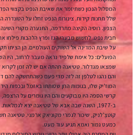
המסלול הנכון כשתיזמר את שאיבת הנפט בקצווי הפדר
שלל תחנות קידוח. צינורות הנפט זחלו על הטונדרה ה
הצפון. רוסיה הקיצה מתרדמה, התנערה מקורי השינה 
חבית נפט. לִחשוּש מבערי הגז ופרץ הלהבות פילחו את
על שיבת המדינה אל השווקים העולמיים. הן הציתו תק
הפועלים: כל אימת שלפיד נראה מעבר לרחוב, היו השיכו
שמצאו מגדלור. טטיאנה תהתה אם יש לה זמן לקרוא ל
והם נהגו לטלפן זה לזה מדי פעם כשהתחשקה להם דפ
המוז'יק שלו, בגומות החן שסותתו באזמל ובכפות הידיי
קרשי הספה היו מבוקעים והם היו גומרים על הרצפה,
ב-1977, השנה שבה אבא של טטיאנה יצא לגמלאו
קוֹטצֶ'לניק, שיכור לגמרי מקוניאק ארמני. טטיאנה חשבה
כמעט גמור ואמא תגיע עוד מעט.
יום המחרת היה אפילו יותר גרוע: גירוש הסובלים מנדו