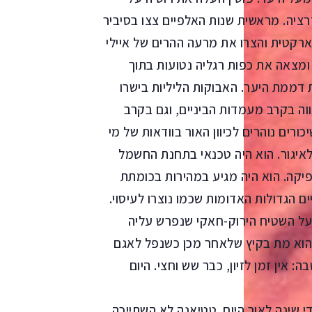
ציה. מראשית שנות האלפיים צצו בסיביר
ארקטית והצרו את מרעה ההרים של איילי
ומצאה את כפות רגליה נטועות בתוך
 דממת היער. האבוקות הליליות בישרו
ווה בקרב מעמדות הביניים, וגם בקרב
רים נוהרים לכיוון האור בוודאות של מי
איגור. הוא היה טכנאי בתחנת החשמל
יקה. הוא היה מגיע במהירות בכומתת
ם הגדולות האדומות שכמו נוצרו לעיסוי.
 על השטיח הירוק-חאקי שנפרש עליה
ת. הוא מת בקיץ שלאחר מכן כשנפל לאגם
: אין זמן לזיון, כבר שש וחצי. היום
די שינה לאור היום. טטיאנה לא השתייכה