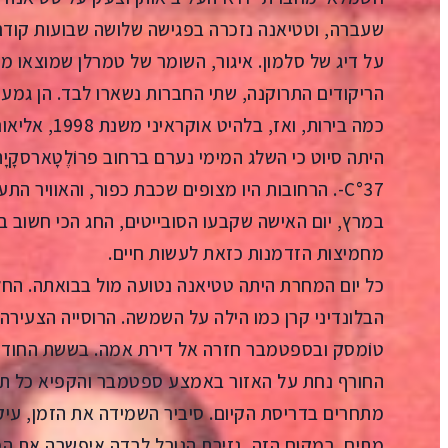
שעברה, וטטיאנה נזכרה בפגישה שלושה שבועות קודם
על דיג של סלמון. איגור, השומר של טמרלן שמוצאו מ
הריקודים התרוקנה, שתי החברות נשארו לבד. הן גמעו
כמה בירות, ואז
היתה סיוט כי השלג המימי נערם ברחוב פרוֹלֶטָארסקָיָה
במרץ, יום האישה שקבעו הסובייטים, החג הכי חשוב ב
מחמיצות הזדמנות כזאת לעשות חיים.
כל יום המחרת היתה טטיאנה נטועה מול בבואתה. החלון
הבלונדיני קרן כמו הילה על השמשה. הרוסייה הצעירה
טוֹמסק ובספטמבר חזרה אל דירת אמה. בששת החודש
החורף נחת על האזור באמצע ספטמבר והקפיא כל תקוו
מתחרים בדריסת הקיום. סיביר השמידה את הזמן, עיק
מתים. במקום הזה, גזירת הגורל לבדה איפשרה את המ