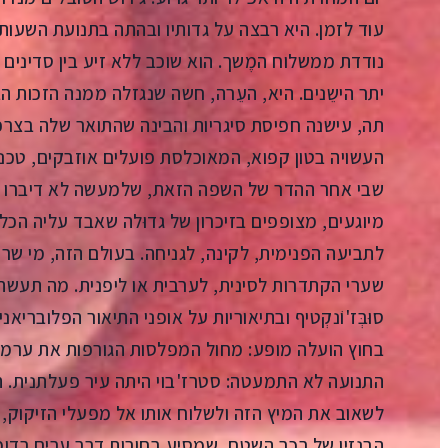
עוד לזמן. היא רבצה על גדותיו ובהתה בתנועת השעות 
נודדת ממשלוח המֶשך. הוא שוכב ללא זיע בין סדינים
יתר הישֵנים. היא, העֵרה, חשה שנגזלה ממנה הזכות 
תה, עישנה חפיסת סיגריות והבינה שהתואר שלה בצרפת
העשויה בטון קפוא, המאוכלסת פועלים אוזבקים, טכנא
שבי אחר ההדר של השפה הזאת, שלמעשה לא דיברו בה 
מיוגעים, מצופפים בזיכרון של גדוּלה שאבד עליה הכל
לתביעה הפנימית, לקינה, לגניחה. בעולם הזה, מי שר
שערי הקתדרות לסינית, לערבית או ליפנית. מה תעשה ב
סוּבְּז'וֹנקְטיף ובתיאוריות על אופני התיאור הפלובריאני
בחוץ הועלה מופע: מחול המפלסות הגורפות את ערמות
התנועה לא התמעטה: סטרז'בוי היתה עיר פעלתנית. ה
לשאוב את המיץ הזה ולשלוח אותו אל מפעלי הזיקוק,
הבנזין של רכב השטח, שמסיע בחורות דרך ערים רדומו