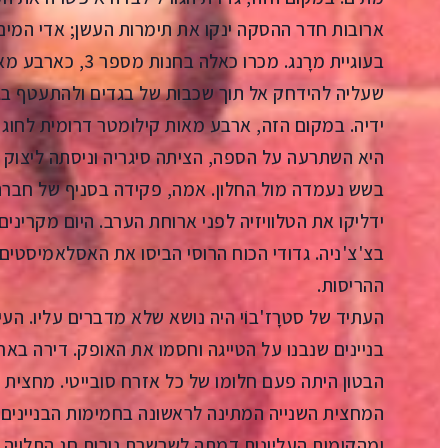
ארובות חדר ההסקה ינקו את תימרות העשן; אדי המי
בעוגיית מרָנג. מכרו
שעליה להידחק אל תוך שכבות של בגדים ולהתעטף בגר
ידיה. במקום הזה, ארבע מאות קילומטר דרומית לחוג
היא השתרעה על הספה, הציתה סיגריה וניסתה ליצוק 
בשש נעמדה מול החלון. אמה, פקידה בסניף של חברת
ידליקו את הטלוויזיה לפני ארוחת הערב. היום מקרינים
בצ'צ'ניה. גדודי הכוח הרוסי הביסו את האסלאמיסטים ו
ההריסות.
העתיד של סטרָז'בוֹי היה נושא שלא מדברים עליו. הע
בניינים שנבנו על הטייגה וחסמו את האופק. דירה ב
הבטון היתה פעם חלומו של כל אזרח סובייטי. מחצית 
המחצית השנייה המתינה לראשונה בחמימות הבניינים. 
ומהקומות העליונות דמתה לשרשרת נורות חג התלויה מ