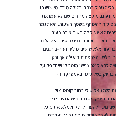
בלי לטבול בנהר. בלילה מוּרד מי ששנתו
 מיוזעים, מוקצה מהזרם שנושא עמו את
הבסיסית להיסחף בשטף השעות. היא לגמה
ית לא יועיל לה בשום צורה בעיר
ים פולנים וקודחי נפט רוסים. היא הלכה
עוד אלא שישים מיליון זעיר-בורגנים
ח. הלשון הצרפתית הועילה אך ורק
וצה להציל את נפשו מוטב לו שיתדפק על
דיוק בשליטתה באָמפָּרפֶה דוּ
?
 השלג אל שולי רחוב קומסומול.
נפט סיפק משרות. מישהו היה צריך
 שם נועד להפוך לדלק ולמלא את מיכל
ת לעבר כוסות מוחיטו רענן וערבים