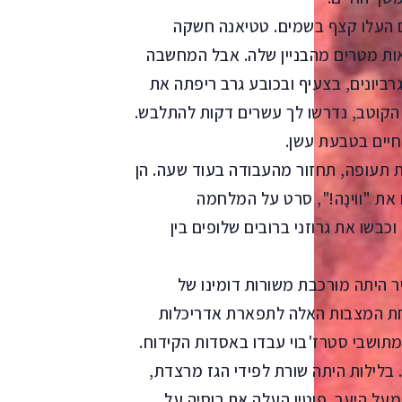
ם העלו קצף בשמים. טטיאנה חשקה
 כאלה בחנות מספר 3, כארבע מאות מטרים מהבניין שלה. אבל המחשבה
ביונים, בצעיף ובכובע גרב ריפתה את
 הקוטב, נדרשו לך עשרים דקות להתלבש.
חיים בטבעת עשן.
 תעופה, תחזור מהעבודה בעוד שעה. הן
 את "ווֹינָה!", סרט על המלחמה
כבשו את גרוזני ברובים שלופים בין
יר היתה מורכבת משורות דומינו של
אחת המצבות האלה לתפארת אדריכלות
מתושבי סטרז'בוי עבדו באסדות הקידוח.
בלילות היתה שורת לפידי הגז מרצדת,
על היער. פוטין העלה את רוסיה על