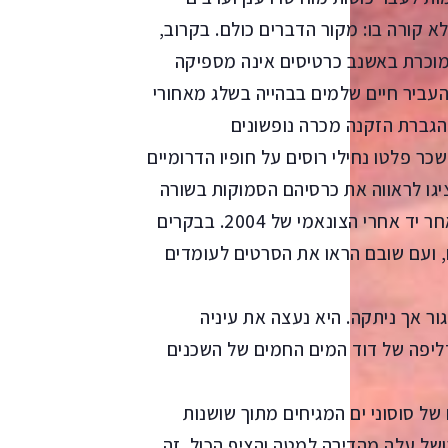
קורה בו: מקור הדברים כולם. בקרוב,
מוכרת באשנב כרטיסים אינה מספיקה
עביר חיים שלמים בבהייה בשלג מאחורי
 הגברת הזקנה מכרה נופשונים
ורת 50,000 רובל. טיסות השכר פלטו נחילי רוסים על חופיו הדרומיים
יגו לראווה את כרסיהם הסמוקות בשורה
על החול, למרגלות הריזורטים המבוטנים ששופצו כלאחר יד אחרי הצונאמי של 2004. בבקרים
, ועם שובם הראו את הסרטים לעומדים
ר אך ניתקה. היא נעצה את עיניה
יפה של דוד המים החמים של השכנים
ל סוסוני ים המגיחים מתוך שושנות
ושל עלה מהדירה למטה והציף הכול. זה