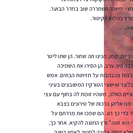
שתים-עשרה וחצי. חשכה השתררה שוב בחדר הבוער.
רץ במלוא הקיטור.
נה.
.
יים, קמו, הכינו תה שחור. הן שתו ליטר
כבר היה ערב. הן הסירו את השמיכה
בצות צהבהבות על חזיתות הבתים. אמש
 בלונד ואישוני הטורקיז המשובצים בעיני
יים האלה, משהיו זוכות לה בחוף עם עצי
נו אליהן ברכּוּת של טירונים בצבא
עד כדי כך רע. הם שפכו את מררתם על
 היא זונה" ורץ החוצה להקיא. אחר כך,
ל טטיאנה שלא היתה צריכה לסטור לאחיו בשנה