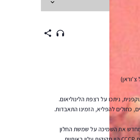
FRENCH
(origina
 צ'וראן)
פנית, ניתכו על רצפת הלינוליאום.
, כחולים להפליא, הזמינו התאבדות.
 מחדש את השמיכה על שמשת החלון
בסלון. היא הספיקה להציץ בשעון הקיר, שראשי התיבות CCCP היו חקוקות עליו באותיות