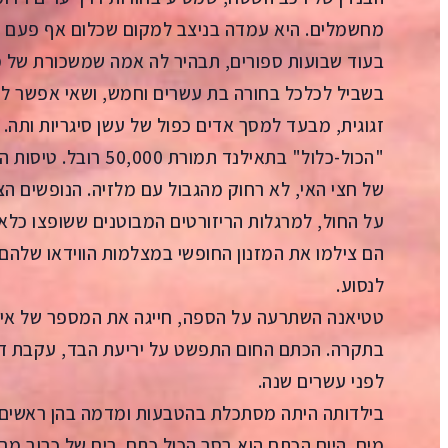
מחשמלים. היא עמדה בניצב למקום שכלום אף פעם לא 
בעוד שבועות ספורים, תבהיר לה אמה שמשכורת של 
בשביל לכלכל בחורה בת עשרים וחמש, ושאי אפשר לה
זגוגית, מבעד למסך אדים כפול של עשן סיגריות ותה.
"הכול-כלול" בתאילנד תמ
של חצי האי, לא רחוק מהגבול עם מלזיה. הנופשים הצ
הם צילמו את המזנון החופשי במצלמות הווידאו שלהם
לנסוע.
טטיאנה השתרעה על הספה, חייגה את המספר של איגו
בתקרה. הכתם החום התפשט על יריעת הבד, עקבת דל
לפני עשרים שנה.
בילדותה היתה מסתכלת בהטבעות ומדמה בהן ראשים ש
מים. היום הכתם הוא בסך הכול כתם. ריח של כרוב מב