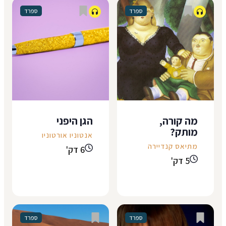
ספרד
ספרד
לאִיסָה וחֶרמן היא
ונידבת לאישה שלי רק
הולכת להתחתן, היא
שמץ מחייך, וכשהיא
אמרה לנו. ואז פרצה
חזרה היא כבר לא
בצחוק. היא החליטה
היתה אישה של אף
לעזוב את
אחד. (לאונרד כהן,
מה קורה,
הגן היפני
האוניברסיטה ולנשור
"Famous Blue
מותק?
מהלימודים באמצע
Raincoat") בתוך
אנטוניו אורטוניו
מתיאס קנדיירה
התואר כדי להתחתן,
קרוואן אבוד במדבר,
6 דק'
חתיכת הפתעה, אה,
גבר מחזיק בידיו
5 דק'
אמרה לנו סופיה בלי
מכתב. מבטו נעוץ
לעצור לנשום, היא לא
בחתימה: "בברכה, ל'
שואלת אותנו,...
כ'". היא...
ספרד
ספרד