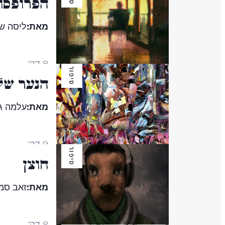
הפרופסו
מאת:
ליסה שי
8 דק'
סיפור
הנער של
מאת:
עלמה ג
9 דק'
סיפור
חוצן
מאת:
זאב סמ
8 דק'