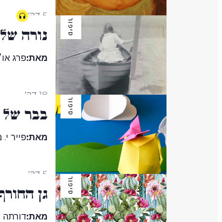
5 דק'
סיפור
נורה של 
מאת:
פרג או׳
18 דק'
סיפור
בבר של ל
מאת:
פייר י. 
5 דק'
סיפור
גן החורף
מאת:
דורתה נ