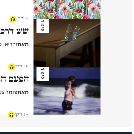
4 דק'
סיפור
שש דרכי
מאת:
בריאן ל
15 דק'
סיפור
הפעם הא
מאת:
תמר גל
19 דק'