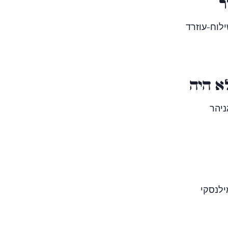
ר
לוח-עוזרד
א היה
ניהר
ילנסקי