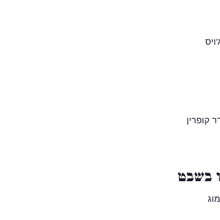
'ויס
 קופרין
ו בשבט
וג