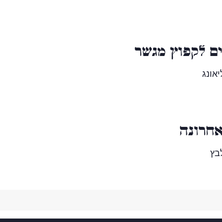
ם לקפוץ מגשר
יאונג
חרונה
בץ