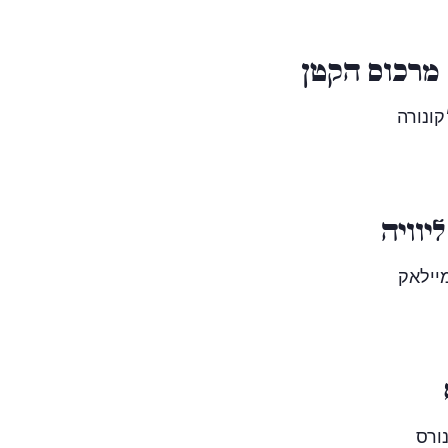
מרכוס הקטן
קונורה
יוויה
מיילאק
ורס