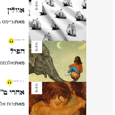
סיפור
אוולין
מאת:
ג'יימס ג
7 דק'
סיפור
הפיל
מאת:
אלכסנדר
14 דק'
סיפור
אחרי ט"
מאת:
רות אלמ