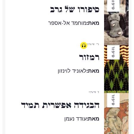
סיפור
סיפורו של גרב
3 דק'
מאת:
מוחמד אל-אספר
2 דק'
סיפור
רמזור
מאת:
לאוניד לוינזון
1 דק'
סיפור
הבגידה אפשרית תמיד
מאת:
עודד נעמן