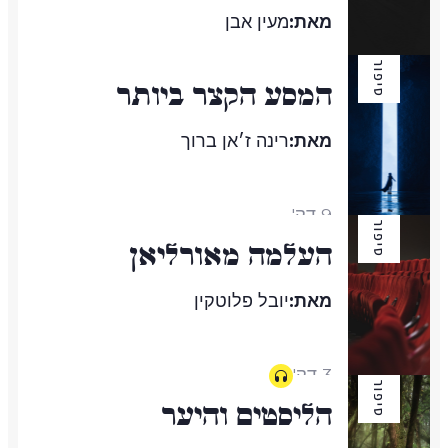
מאת:
מעין אבן
סיפור
המסע הקצר ביותר
2 דק'
מאת:
רינה ז׳אן ברוך
9 דק'
סיפור
העלמה מאורליאן
מאת:
יובל פלוטקין
3 דק'
סיפור
הליסטים והיער