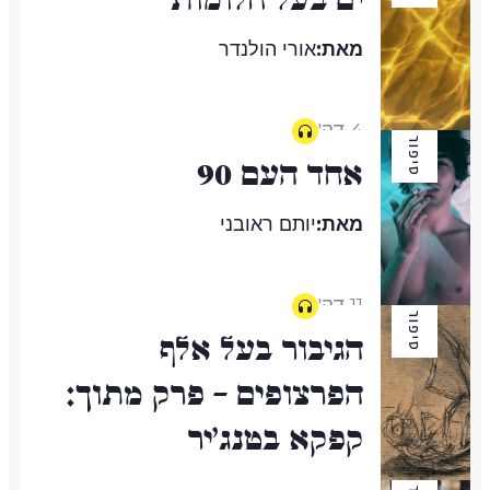
מאת:
אורי הולנדר
4 דק'
סיפור
אחד העם 90
מאת:
יותם ראובני
11 דק'
סיפור
הגיבור בעל אלף
הפרצופים – פרק מתוך:
קפקא בטנג'יר
מאת:
מוחמד סעיד אחג'יוג'