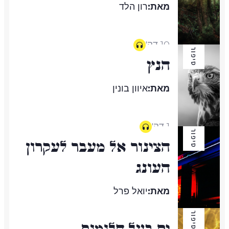
מאת:
רון הלד
10 דק'
סיפור
הנץ
מאת:
איוון בונין
1 דק'
סיפור
הצינור אל מעבר לעקרון
העונג
מאת:
יואל פרל
סיפור
ים בעל חלומות
25 דק'