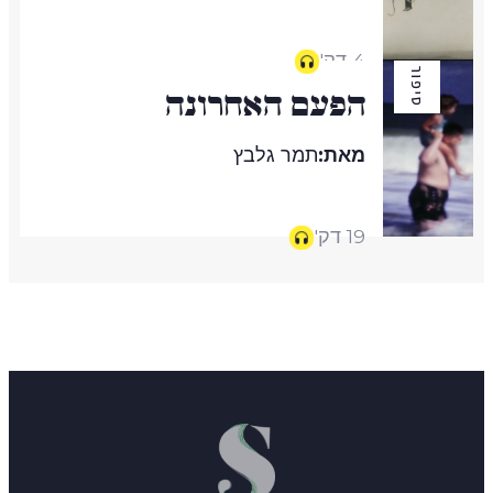
4 דק'
סיפור
הפעם האחרונה
מאת:
תמר גלבץ
19 דק'