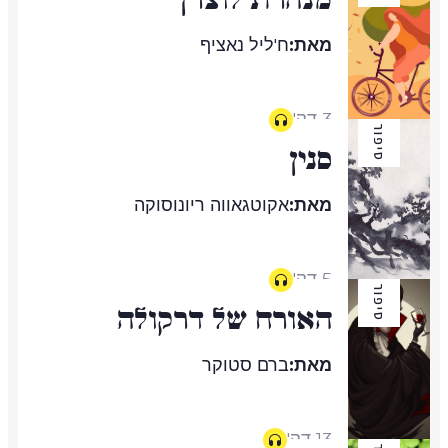
מאת:
ח'ליל נאציף
3 דק'
סיפור
סֵנין
מאת:
אקוטגאווה ריונוסוקה
5 דק'
סיפור
האורח של דרקולה
מאת:
ברם סטוקר
13 דק'