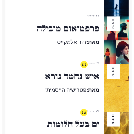
9 דק'
סיפור
פרפטואום מובילה
מאת:
זהר אלמקייס
3 דק'
סיפור
איש נחמד נורא
מאת:
פטרישיה הייסמית'
8 דק'
סיפור
ים בעל חלומות