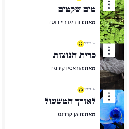
סיפור
מים שקטים
מאת:
רודריגו ריי רוסה
8 דק'
סיפור
כרית הנוצות
מאת:
הוראסיו קירוגה
5 דק'
סיפור
לאורך המשעול
מאת:
חואן קרדנס