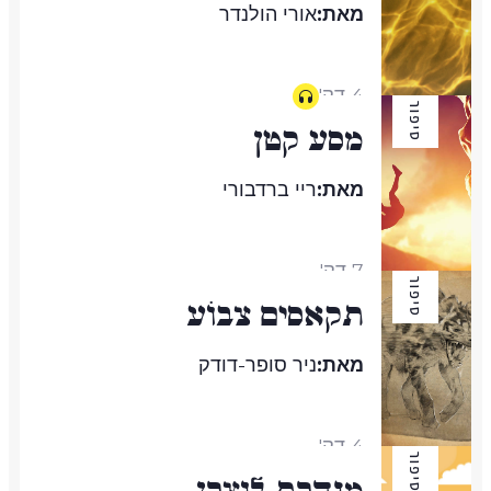
מאת:
אורי הולנדר
4 דק'
סיפור
מסע קטן
מאת:
ריי ברדבורי
7 דק'
סיפור
תקאסים צבוֹע
מאת:
ניר סופר-דודק
4 דק'
סיפור
מנהרת לוצרן