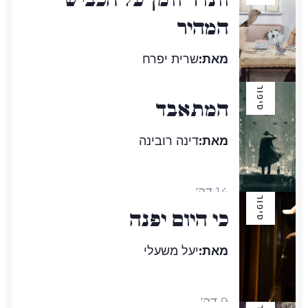
המהיר
מאת:
שרית יפרח
סיפור
המתאבד
19 דק'
מאת:
דינה רובינה
14 דק'
סיפור
כי היום יפנה
מאת:
יעל משעלי
9 דק'