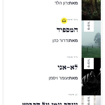
מאת:
רון הלד
10 דק'
סיפור
המספיד
מאת:
דרור כהן
12 דק'
סיפור
לא-אני
מאת:
עומר ויסמן
6 דק'
סיפור
וונדר וומן על הכביש