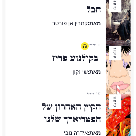
סיפור
חבל
מאת:
קתרין אן פורטר
11 דק'
סיפור
בקולנוע פריז
מאת:
שי זקון
15 דק'
סיפור
הקיץ האחרון של
הפטריארך שלנו
מאת:
אידרה נובי