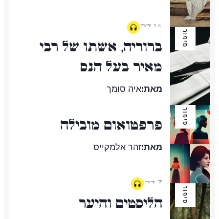
14 דק'
סיפור
ברוריה, אשתו של רבי
מאיר בעל הנס
מאת:
איה סומך
סיפור
פרפטואום מובילה
25 דק'
מאת:
זהר אלמקייס
3 דק'
סיפור
הליסטים והיער