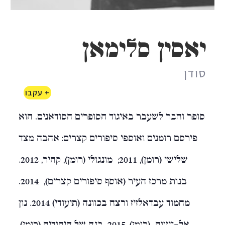
יאסין סלימאן
סודן
+ עקבו
סופר וחבר לשעבר באיגוד הסופרים הסודאנים. הוא
פירסם רומנים ואוספי סיפורים קצרים: אהבה מצד
שלישי (רומן), 2011; מונגולי (רומן), קהיר, 2012.
בנות מרכז העיר (אוסף סיפורים קצרים), 2014.
מחמוד עבדאלזיז ורצח בכוונה (תיעודי) 2014. נון
אל-ניזווה (רומן), 2015. בנה של היהודיה (רומן),