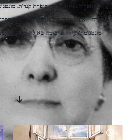
24 באפריל 1942) הייתה סופרת קנדית.
קנדה – אותו מקום בו מתרחשות עלילות ספריה
מונטגומרי. עיקר פרסומה בא לה מסדרת רומנ
סיפורים
מבית-היוצר
10