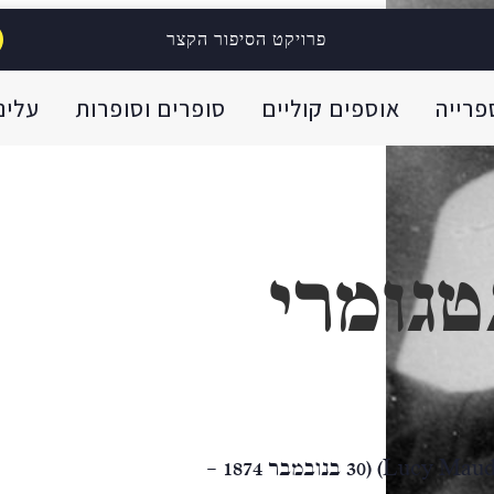
פרויקט הסיפור הקצר
פרייה
אוספים קוליים
סופרים וסופרות
עלינו
טגומרי
לוסי מוד מונטגומרי (באנגלית: Lucy Maud Montgomery)‏ (30 בנובמבר 1874 –