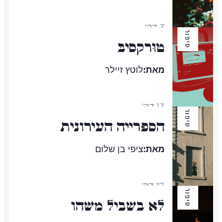
3 דק'
סיפור
טוּרְקסִיבּ
מאת:
לוטץ זיילר
13 דק'
סיפור
הספרייה העירונית
מאת:
ציפי בן שלום
17 דק'
סיפור
לא בשביל משהו