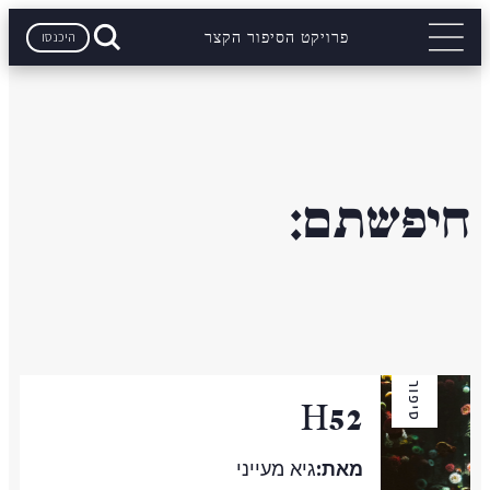
היכנסו
פרויקט הסיפור הקצר
חיפשתם:
סיפור
H52
מאת:
גיא מעייני