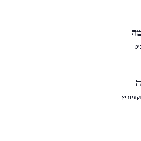
מה
יט
ָה
קומוביץ