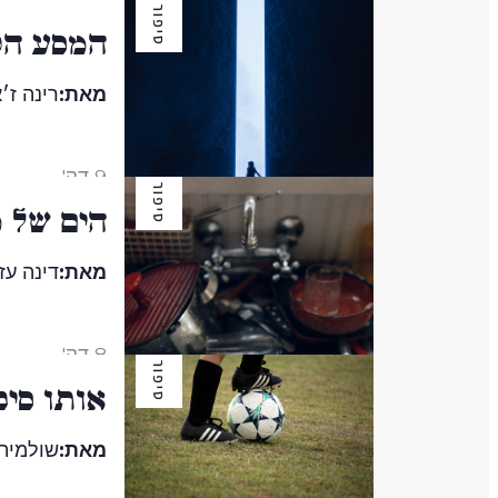
סיפור
המסע הק
מאת:
רינה ז׳
9 דק'
סיפור
הים של 
מאת:
דינה עז
8 דק'
סיפור
אותו סיפ
מאת:
שולמית