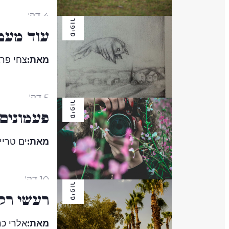
4 דק'
סיפור
עוד מעט
מאת:
צחי פר
5 דק'
סיפור
פעמונים
מאת:
ים טריי
10 דק'
סיפור
רעשי רק
מאת:
אלרי כר