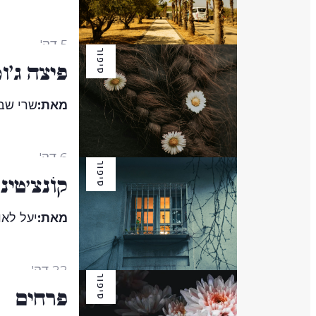
5 דק'
סיפור
פיצה ג'ו
מאת:
שרי שב
6 דק'
סיפור
קוֹנְצֵ׳טִינ
מאת:
יעל לאו
22 דק'
סיפור
פרחים