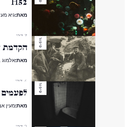
H52
מאת:
גיא מעיי
3 דק'
סיפור
הקדמת הע
מאת:
אלמוג 
4 דק'
סיפור
לפעמים 
מאת:
מעין אב
2 דק'