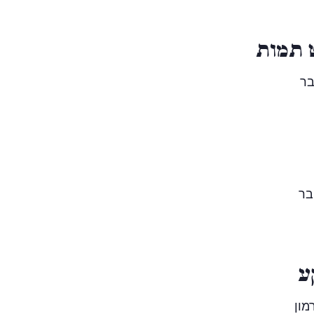
 תמות
בר
בר
ע
מון